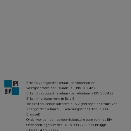
Erkend vastgoedmakelaar-bemiddelaar en
vastgoedmakelaar-syndicus - BIV 207 467
Erkend vastgoedmakelaar-bemiddelaar – BIV 508 422
Erkenning toegekend in België
Toezichthoudende autoriteit: BIV (Beroepsinstituut van
Vastgoedmakelaars, Luxemburgstraat 16b, 1000
Brussel)
Onderworpen aan de
deontologische code van het BIV
Ondernemingsnummer 0416.908.275, RPR Brugge
BTW BE0416.908.275