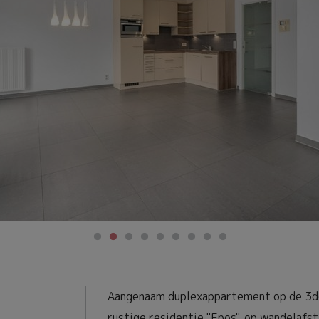
Aangenaam duplexappartement op de 3de 
rustige residentie "Epos", op wandelafsta