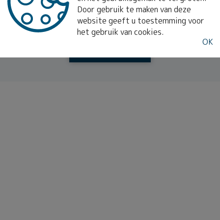
Door gebruik te maken van deze
e heeft in een gelijkaardig pand,
schrijf u dan
in op on
website geeft u toestemming voor
blijf op de hoogte van
ons recentste aanbod
.
het gebruik van cookies.
OK
SCHRIJF U IN