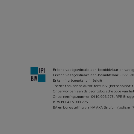
Erkend vastgoedmakelaar-bemiddelaar en vastg
Erkend vastgoedmakelaar-bemiddelaar – BIV 50
Erkenning toegekend in België
Toezichthoudende autoriteit: BIV (Beroepsinst
Onderworpen aan de
deontologische code van he
Ondernemingsnummer 0416.908.275, RPR Brugg
BTW BE0416.908.275
BA en borgstelling via NV AXA Belgium (polisnr.