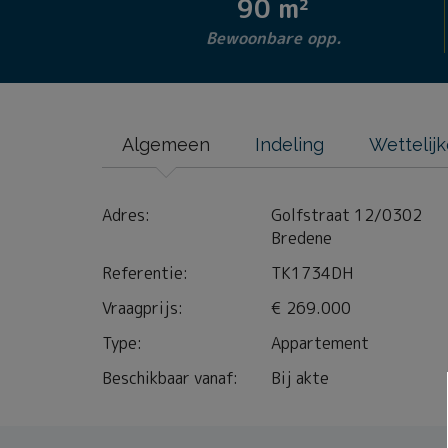
90 m²
Bewoonbare opp.
Algemeen
Indeling
Wettelij
Adres:
Golfstraat 12/0302
Bredene
Referentie:
TK1734DH
Vraagprijs:
€ 269.000
Type:
Appartement
Beschikbaar vanaf:
Bij akte