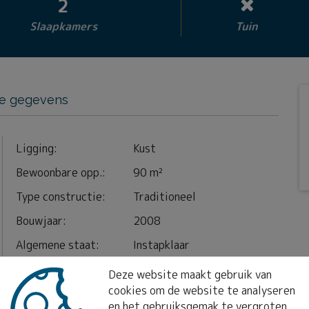
2
Slaapkamers
Tuin
ke gegevens
Ligging:
Kust
Bewoonbare opp.:
90 m²
Type constructie:
Traditioneel
Bouwjaar:
2008
Algemene staat:
Instapklaar
Deze website maakt gebruik van
cookies om de website te analyseren
en het gebruiksgemak te vergroten.