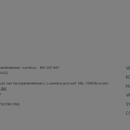
oedmakelaar-syndicus - BIV 207 467
V
8 422
K
ituut van Vastgoedmakelaars, Luxemburgstraat 16b, 1000 Brussel)
H
t BIV
e
V
S
 730.390.160)
C