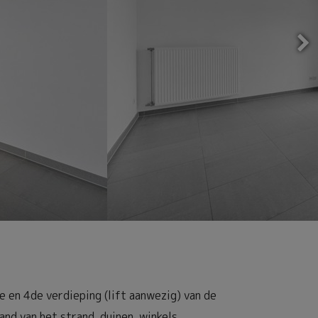
en 4de verdieping (lift aanwezig) van de
nd van het strand, duinen, winkels....