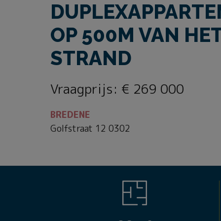
DUPLEXAPPARTE
OP 500M VAN HE
STRAND
Vraagprijs
:
€ 269 000
BREDENE
Golfstraat 12 0302