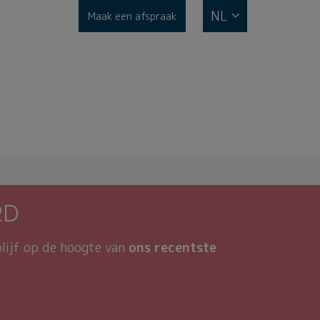
NL
Maak een afspraak
RD
blijf op de hoogte van
ons recentste