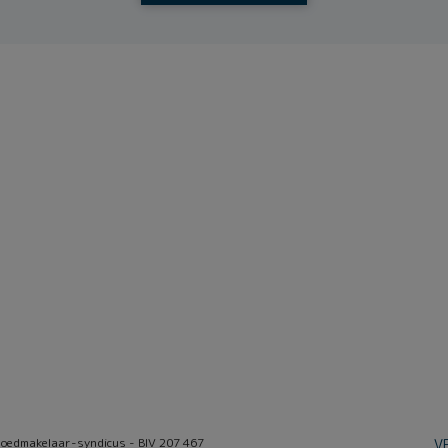
oedmakelaar-syndicus - BIV 207 467
V