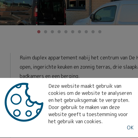
Ruim duplex appartement nabij het centrum van De
open, ingerichte keuken en zonnig terras, drie slaa
badkamers en een berging.
Vrij vanaf 01 juli 2022. Huurprijs 835€/maand + 
Deze website maakt gebruik van
cookies om de website te analyseren
en het gebruiksgemak te vergroten.
Door gebruik te maken van deze
website geeft u toestemming voor
het gebruik van cookies.
OK
E