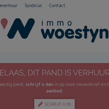
everhuur
Syndicus
Contact
ELAAS, DIT PAND IS VERHUU
kaardig pand,
schrijf u dan
in op onze nieuwsbrief en 
aanbod
.
SCHRIJF U IN