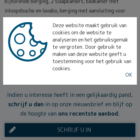
bijhorende berging, 2 slaapkamers, badkamer met
inloopdouche en lavabo, berging met aansluiting voor
wasmachine en droogkast en daarnaast nog een extra
Deze website maakt gebruik van
berging. Een garagebox is inbegrepen in de prijs.
cookies om de website te
Huurprijs is 795 euro per maand + 75 euro
analyseren en het gebruiksgemak
te vergroten. Door gebruik te
gemeenschappelijke kosten. OPEN BEZOEKMOMENT -
maken van deze website geeft u
ZATERDAG 30/05 tussen 10u en 11u
toestemming voor het gebruik van
cookies.
OK
Indien u interesse heeft in een gelijkaardig pand,
schrijf u dan
in op onze nieuwsbrief en blijf op
de hoogte van
ons recentste aanbod
.
SCHRIJF U IN