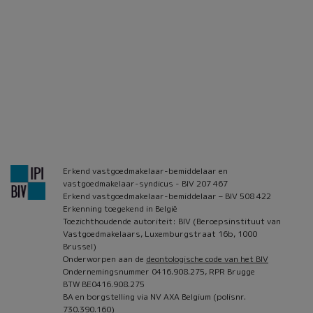
Erkend vastgoedmakelaar-bemiddelaar en
vastgoedmakelaar-syndicus - BIV 207 467
Erkend vastgoedmakelaar-bemiddelaar – BIV 508 422
Erkenning toegekend in België
Toezichthoudende autoriteit: BIV (Beroepsinstituut van
Vastgoedmakelaars, Luxemburgstraat 16b, 1000
Brussel)
Onderworpen aan de
deontologische code van het BIV
Ondernemingsnummer 0416.908.275, RPR Brugge
BTW BE0416.908.275
BA en borgstelling via NV AXA Belgium (polisnr.
730.390.160)