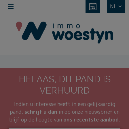
NL
HELAAS, DIT PAND IS
VERHUURD
Indien u interesse heeft in een gelijkaardig
pand,
schrijf u dan
in op onze nieuwsbrief en
blijf op de hoogte van
ons recentste aanbod
.