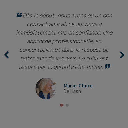
us avons eu un bon
Excellentes 
, ce qui nous a
professionnelles et h
 en confiance. Une
les niveaux. To
ssionnelle, en
recommandab
ans le respect de
deur. Le suivi est
M
D
ante elle-même.
Marie-Claire
De Haan