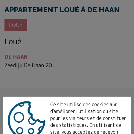
APPARTEMENT LOUÉ À DE HAAN
LOUÉ
Loué
DE HAAN
Zeedijk De Haan 20
Si vous êtes intéressé par une propriété similaire,
Ce site utilise des cookies afin
veuillez vous inscrire
à notre bulletin
d'améliorer l'utilisation du site
pour les visiteurs et de constituer
d'information et restez au courant de
nos
des statistiques. En utilisant ce
dernières offres
.
site, vous acceptez de recevoir