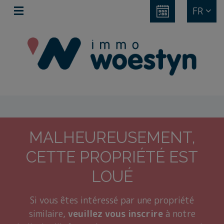
FR
MALHEUREUSEMENT,
CETTE PROPRIÉTÉ EST
LOUÉ
Si vous êtes intéressé par une propriété
similaire,
veuillez vous inscrire
à notre