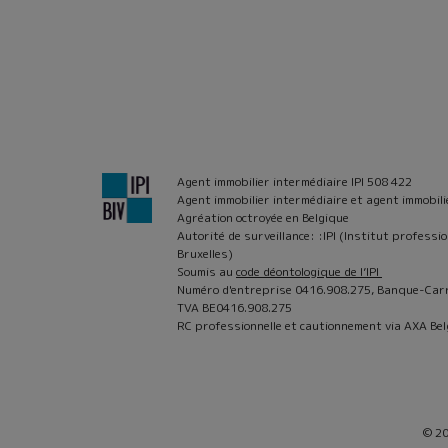
Agent immobilier intermédiaire IPI 508 422
Agent immobilier intermédiaire et agent immobili
Agréation octroyée en Belgique
Autorité de surveillance: :IPI (Institut profess
Bruxelles)
Soumis au
code déontologique de l’IPI
Numéro d'entreprise 0416.908.275, Banque-Car
TVA BE0416.908.275
RC professionnelle et cautionnement via AXA Bel
© 20