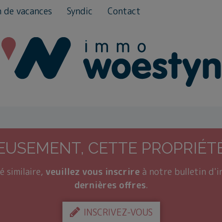
n de vacances
Syndic
Contact
USEMENT, CETTE PROPRIÉTÉ
é similaire,
veuillez vous inscrire
à notre bulletin d'
dernières offres
.
INSCRIVEZ-VOUS