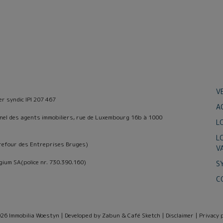
V
er syndic IPI 207 467
A
ionel des agents immobiliers, rue de Luxembourg 16b à 1000
L
L
refour des Entreprises Bruges)
V
gium SA(police nr. 730.390.160)
S
C
26 Immobilia Woestyn |
Developed by Zabun
&
Café Sketch
|
Disclaimer
|
Privacy p