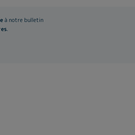
re
à notre bulletin
res
.