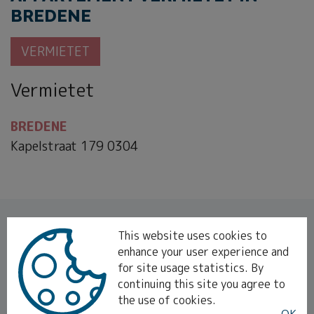
BREDENE
VERMIETET
Vermietet
BREDENE
Kapelstraat 179 0304
Wenn Sie sich für eine ähnliche Immobilie
This website uses cookies to
interessieren,
abonnieren Sie bitte
unseren
enhance your user experience and
for site usage statistics. By
Newsletter und bleiben Sie über
unsere neuesten
continuing this site you agree to
Angebote
auf dem Laufenden.
the use of cookies.