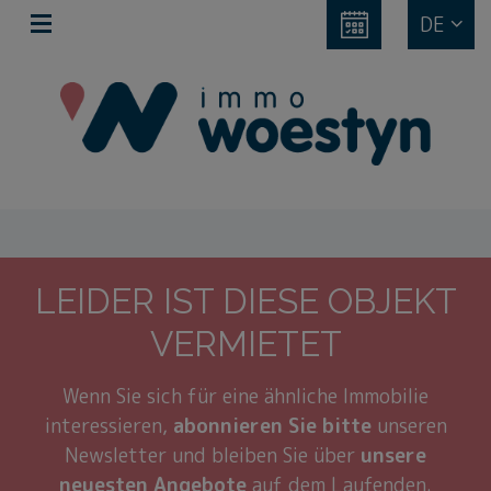
DE
LEIDER IST DIESE OBJEKT
VERMIETET
Wenn Sie sich für eine ähnliche Immobilie
interessieren,
abonnieren Sie bitte
unseren
Newsletter und bleiben Sie über
unsere
neuesten Angebote
auf dem Laufenden.