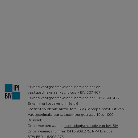
Erkend vastgoedmakelaar-bemiddelaar en
vastgoedmakelaar-syndicus - BIV 207 467
Erkend vastgoedmakelaar-bemiddelaar – BIV 508 422
Erkenning toegekend in België
Toezichthoudende autoriteit: BIV (Beroepsinstituut van
Vastgoedmakelaars, Luxemburgstraat 16b, 1000
Brussel)
Onderworpen aan de
deontologische code van het BIV
Ondernemingsnummer 0416.908.275, RPR Brugge
BTW BE0416.908.275